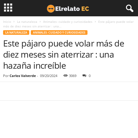
Inicio
La naturaleza
Animales: cuidado y curiosidades
Este pájaro puede volar
más de diez meses sin aterrizar : una...
LA NATURALEZA
ANIMALES: CUIDADO Y CURIOSIDADES
Este pájaro puede volar más de
diez meses sin aterrizar : una
hazaña increíble
Por
Carlos Valverde
-
09/20/2024
3069
0